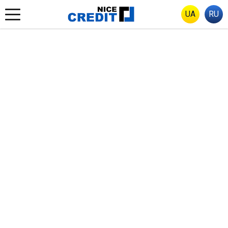
UA
RU