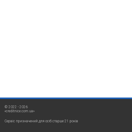
© 2022 - 2026
«creditnice.com.ua»
Сервіс призначений для осіб старше 21 років