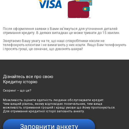
Після оформлення заявки з Вами зв’яжуться для уточнення деталей
отримання кредиту. В деяких випадках це може тривати до 15 хвилин.
Звертаємо Вашу увагу на те, що наші співробітники ніколи не
телефонують клієнтам і не вимагають у них кошти. Якщо Вам телефонують
і просять гроші, це означає, що дзвонять шахраї!
Дізнайтесь все про свою
Кредитну історію
Скоринг – що це?
Можливість оцінити здатність людини обслуговувати кредит.
Чим вищий рівень, якому відповідає позичальник, тим вища
можливість отримання грошей і кращі умови що йому пропонуються.
Для отримання кредитної історії заповніть анкету.
Заповнити анкету