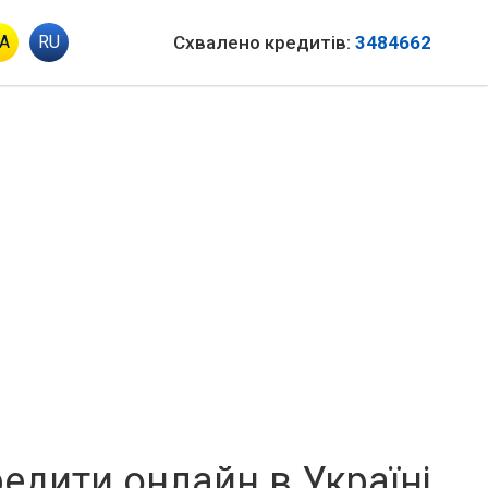
A
RU
Схвалено кредитів:
3484662
едити онлайн в Україні