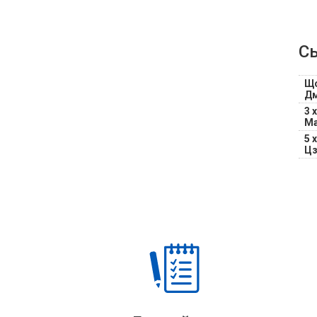
С
1 
Д
3 
Ма
5 
Ц