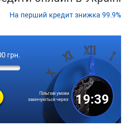
На перший кредит знижка 99.9%
грн.
Пільгові умови
19:38
закінчуються через: