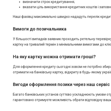
визначити строк кредитування;
вказати ціль використання кредитних коштів і заповни
Наші фахівці максимально швидко нададуть перелік кредитни
Вимоги до позичальника
У більшості випадків заявник проходить ретельну перевірк
картку на тривалий термін з мінімальними вимогами до кліє
На яку картку можна отримати гроші?
Для оформлення кредиту сьогодні зовсім не потрібно збир
отримати на банківську картку, відкриту в будь-якому укра
Вигоди оформлення позики через наш сервіс
Багато банківських установ суттєво ускладнюють умови отр
гарантовано отримуєте можливість обрати відповідну вашим