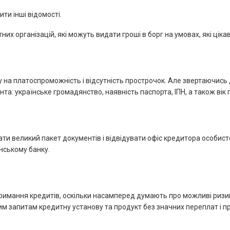
ти інші відомості.
х організацій, які можуть видати гроші в борг на умовах, які цік
у на платоспроможність і відсутність прострочок. Але звертаючись 
нта: українське громадянство, наявність паспорта, ІПН, а також вік
ати великий пакет документів і відвідувати офіс кредитора особис
їнському банку.
имання кредитів, оскільки насамперед думають про можливі ризики.
 запитам кредитну установу та продукт без значних переплат і пр