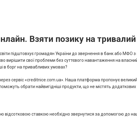
лайн. Взяти позику на тривалий т
освіти підштовхує громадян України до звернення в банк або МФО 
тєво вирішити свої проблеми без суттєвого навантаження на власн
ші в борг на привабливих умовах?
ез сервіс «creditnice.com.ua». Наша платформа пропонує великий 
поможуть обрати найвигідніші продукти, що не містять додаткових к
ю відсотковою ставкою необхідно звернутися за допомогою до наш