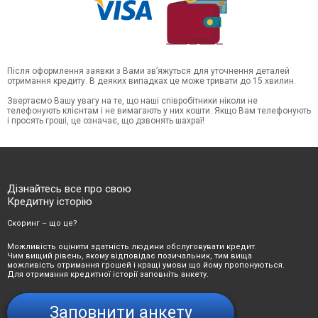
Після оформлення заявки з Вами зв’яжуться для уточнення деталей
отримання кредиту. В деяких випадках це може тривати до 15 хвилин.
Звертаємо Вашу увагу на те, що наші співробітники ніколи не
телефонують клієнтам і не вимагають у них кошти. Якщо Вам телефонують
і просять гроші, це означає, що дзвонять шахраї!
Дізнайтесь все про свою
Кредитну історію
Скоринг – що це?
Можливість оцінити здатність людини обслуговувати кредит.
Чим вищий рівень, якому відповідає позичальник, тим вища
можливість отримання грошей і кращі умови що йому пропонуються.
Для отримання кредитної історії заповніть анкету.
Заповнити анкету