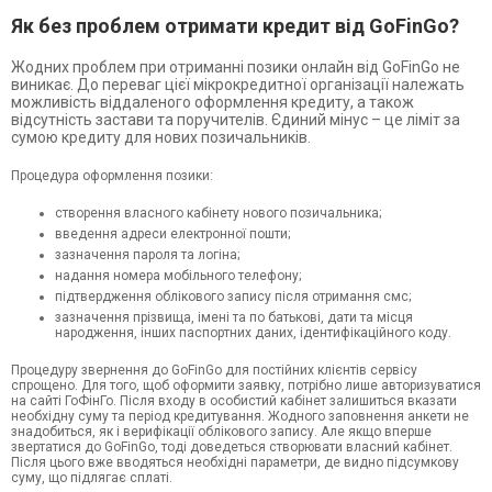
Як без проблем отримати кредит від GoFinGo?
Жодних проблем при отриманні позики онлайн від GoFinGo не
виникає. До переваг цієї мікрокредитної організації належать
можливість віддаленого оформлення кредиту, а також
відсутність застави та поручителів. Єдиний мінус – це ліміт за
сумою кредиту для нових позичальників.
Процедура оформлення позики:
створення власного кабінету нового позичальника;
введення адреси електронної пошти;
зазначення пароля та логіна;
надання номера мобільного телефону;
підтвердження облікового запису після отримання смс;
зазначення прізвища, імені та по батькові, дати та місця
народження, інших паспортних даних, ідентифікаційного коду.
Процедуру звернення до GoFinGo для постійних клієнтів сервісу
спрощено. Для того, щоб оформити заявку, потрібно лише авторизуватися
на сайті ГоФінГо. Після входу в особистий кабінет залишиться вказати
необхідну суму та період кредитування. Жодного заповнення анкети не
знадобиться, як і верифікації облікового запису. Але якщо вперше
звертатися до GoFinGo, тоді доведеться створювати власний кабінет.
Після цього вже вводяться необхідні параметри, де видно підсумкову
суму, що підлягає сплаті.