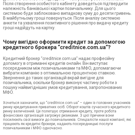
Після створення особистого кабінету доведеться підтвердити
належність банківської картки позичальнику. Для цього
системою буде заблоковано випадкову суму до десяти гривень.
В майбутньому гроші повернуться. Після аналізу системою
анкети та ухвалення позитивного рішення про видачу кредиту
гроші надійдуть на картку.
Чому вигідно оформити кредит за допомогою
кредитного брокера “creditnice.com.ua”?
Кредитний брокер "creditnice.com.ua" надає професійну
допомогу в отриманні кредитів онлайн. Він виступає
посередником між позичальниками та МФО, допомагаючи
вибрати компанію з оптимальною процентною ставкою.
Звернення до таких організацій вкрай вигідне для
позичальника, оскільки брокер виконує частину роботи з
пошуку найвигідніших умов кредитування, запропонованих
МФО.
Хочеться зазначити, що “creditnice.com.ua” – один із головних учасників
ринку кредитування приватних осіб. Оборот коштів сучасного кредитного
ринку величезний. Це полегшує отримання кредиту, проте робота
фінансових організацій загрожує ризиками. З цієї причини вони
посилюють свої вимоги до позичальників. Спеціалісти нашої компанії, які
працюють як кредитні брокери, надають посередницькі послуги
позичальникам і МФО одночасно.