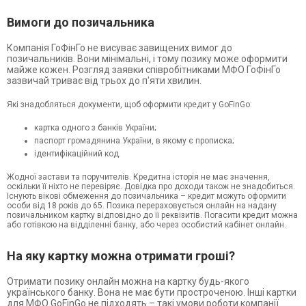
Вимоги до позичальника
Компанія ГоФінГо не висуває завищених вимог до
позичальників. Вони мінімальні, і тому позику може оформити
майже кожен. Розгляд заявки співробітниками МФО ГоФінГо
зазвичай триває від трьох до п'яти хвилин.
Які знадобляться документи, щоб оформити кредит у GoFinGo:
картка одного з банків України;
паспорт громадянина України, в якому є прописка;
ідентифікаційний код.
Жодної застави та поручителів. Кредитна історія не має значення,
оскільки її ніхто не перевіряє. Довідка про доходи також не знадобиться.
Існують вікові обмеження до позичальника – кредит можуть оформити
особи від 18 років до 65. Позика перераховується онлайн на надану
позичальником картку відповідно до її реквізитів. Погасити кредит можна
або готівкою на відділенні банку, або через особистий кабінет онлайн.
На яку картку можна отримати гроші?
Отримати позику онлайн можна на картку будь-якого
українського банку. Вона не має бути простроченою. Інші картки
для МФО GoFinGo не підходять – такі умови роботи компанії.