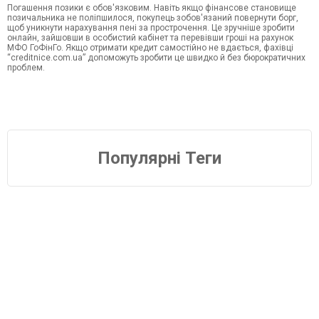
Погашення позики є обов'язковим. Навіть якщо фінансове становище
позичальника не поліпшилося, покупець зобов'язаний повернути борг,
щоб уникнути нарахування пені за прострочення. Це зручніше зробити
онлайн, зайшовши в особистий кабінет та перевівши гроші на рахунок
МФО ГоФінГо. Якщо отримати кредит самостійно не вдається, фахівці
“creditnice.com.ua” допоможуть зробити це швидко й без бюрократичних
проблем.
Популярні Теги