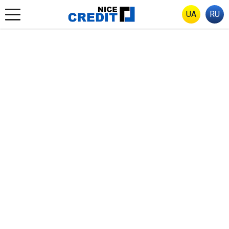
UA
RU