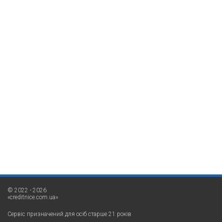
© 2022 - 2026
«creditnice.com.ua»
Сервіс призначений для осіб старше 21 років