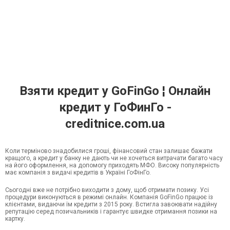
Взяти кредит у GoFinGo ¦ Онлайн
кредит у ГоФинГо -
creditnice.com.ua
Коли терміново знадобилися гроші, фінансовий стан залишає бажати
кращого, а кредит у банку не дають чи не хочеться витрачати багато часу
на його оформлення, на допомогу приходять МФО. Високу популярність
має компанія з видачі кредитів в Україні ГоФінГо.
Сьогодні вже не потрібно виходити з дому, щоб отримати позику. Усі
процедури виконуються в режимі онлайн. Компанія GoFinGo працює із
клієнтами, видаючи їм кредити з 2015 року. Встигла завоювати надійну
репутацію серед позичальників і гарантує швидке отримання позики на
картку.