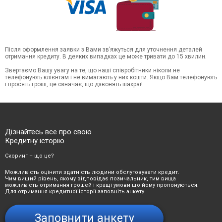
Після оформлення заявки з Вами зв’яжуться для уточнення деталей
отримання кредиту. В деяких випадках це може тривати до 15 хвилин.
Звертаємо Вашу увагу на те, що наші співробітники ніколи не
телефонують клієнтам і не вимагають у них кошти. Якщо Вам телефонують
і просять гроші, це означає, що дзвонять шахраї!
Дізнайтесь все про свою
Кредитну історію
Скоринг – що це?
Можливість оцінити здатність людини обслуговувати кредит.
Чим вищий рівень, якому відповідає позичальник, тим вища
можливість отримання грошей і кращі умови що йому пропонуються.
Для отримання кредитної історії заповніть анкету.
Заповнити анкету