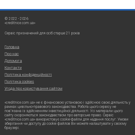
© 2022 - 2026
«creditnice.com.ua»
Сервіс призначений для осіб старше 21 років
Головна
Про нас
Допомога
Контакти
Політика конфіденційності
Політика cookies
Угода про користування сайтом
«creditnice.com.ua» не є фінансовою установою і здійснює свою діяльність у
рамках цивільно-правового законодавства. Робота цього сервісу не
пов'язана із здійсненням інвестиційної діяльності. Усі матеріали цього
сайту охороняються законодавством про авторське право. Сервіс
«creditnice.com.ua» використовує cookie-файли для надання послуг. Умови
зберігання чи доступу до cookie файлов Ви можете налаштувати у своєму
браузері.