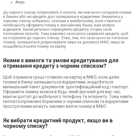
Авіра.
До чорного списку потрапляють ті клієнти, які невчасно погашали позики
в банках або чиї кредити досі залишаються відкритими. Виявитись у
чорному списку небажано, оскільки в майбутньому, коли з'явиться
необхідність оформити позику в звичайному банку, вам можуть
відмовити. Банки ретельно перевіряють кредитну історію своїх
потенційних клієнтів. Тому важливо своєчасно закривати кредити, щоб
не потрапити до чорного списку. Отже, тим, хто своєчасно не погасили
позики, залишається розраховувати лише на допомогу МФО, якщо їм
знадобиться взяти позику на картку.
Якими є вимоги та умови кредитування для
отримання кредиту з чорним списком?
Щоб отримати гроші готівкою на картку в МФО, коли деякі
позики в банку залишаються відкритими, знадобиться
мінімальний пакет документів: ідентифікаційний код і паспорт.
Оформити заявку можна в будь-який зручний для вас час,
маючи доступ до мобільного телефону та інтернету. Тому навіть
неплатоспроможні боржники з чорним списком та відкритими
прострочками можуть сміливо взяти позику в МФО.
Як вибрати кредитний продукт, якщо ви в
чорному списку?