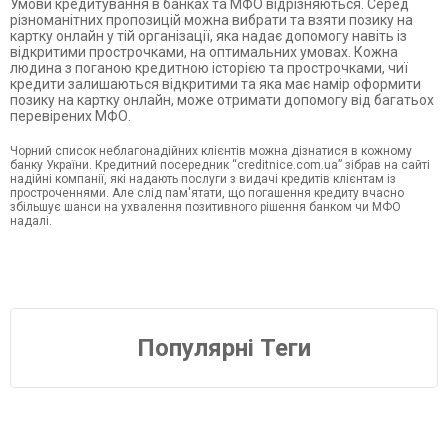
Умови кредитування в банках та МФО відрізняються. Серед
різноманітних пропозицій можна вибрати та взяти позику на
картку онлайн у тій організації, яка надає допомогу навіть із
відкритими прострочками, на оптимальних умовах. Кожна
людина з поганою кредитною історією та прострочками, чиї
кредити залишаються відкритими та яка має намір оформити
позику на картку онлайн, може отримати допомогу від багатьох
перевірених МФО.
Чорний список неблагонадійних клієнтів можна дізнатися в кожному
банку України. Кредитний посередник “creditnice.com.ua” зібрав на сайті
надійні компанії, які надають послуги з видачі кредитів клієнтам із
простроченнями. Але слід пам'ятати, що погашення кредиту вчасно
збільшує шанси на ухвалення позитивного рішення банком чи МФО
надалі.
Популярні Теги