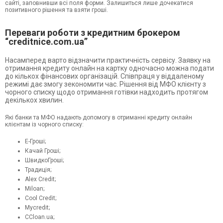
сайті, заповнивши всі поля форми. Залишиться лише дочекатися
позитивного рішення та взяти гроші.
Переваги роботи з кредитним брокером
“creditnice.com.ua”
Насамперед варто відзначити практичність сервісу. Заявку на
отримання кредиту онлайн на картку одночасно можна подати
до кількох фінансових організацій. Співпраця у віддаленому
режимі дає змогу зекономити час. Рішення від МФО клієнту з
чорного списку щодо отримання готівки надходить протягом
декількох хвилин.
Які банки та МФО надають допомогу в отриманні кредиту онлайн
клієнтам із чорного списку:
Е-Гроші;
Качай Гроші;
ШвидкоГроші;
Традиція;
Alex Credit;
Miloan;
Cool Credit;
Mycredit;
CCloan.ua;