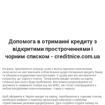
Допомога в отриманні кредиту з
відкритими простроченнями і
чорним списком - creditnice.com.ua
На жаль, трапляються ситуації, коли з якоїсь причини позичальник
своєчасно не зміг виконати зобов'язання щодо погашення кредиту банку
та обзавівся відкритими прострочками. У цьому разі він автоматично
потрапляє до чорного списку. Тепер взяти кредит онлайн на картку
готівкою для нього буде проблемою. Але можна розраховувати на
допомогу в отриманні позики від тих МФО, які готові співпрацювати з
неблагонадійними позичальниками, і таких є чимало.
Щоб оформити в Україні кредит на картку, перебуваючи в чорному списку,
необхідно вибрати з переліку організацій компанію з найбільш
сприятливими умовами кредитування. Далі потрібно подати заявку на