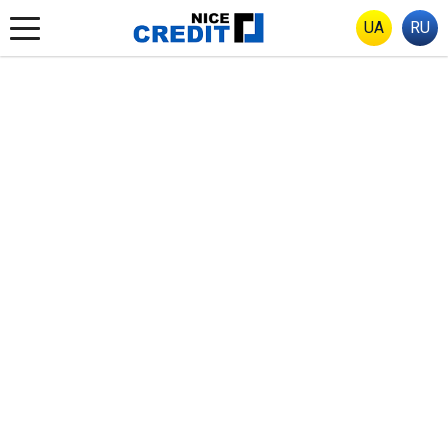
UA
RU