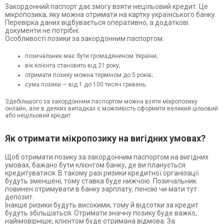
Закордонний паспорт дає змогу взяти нецільовий кредит. Це
мікропозика, яку можна отримати на картку українського банку.
Перевірка даних відбувається оперативно, а додаткові
документи не потрібні.
Особливості позики за закордонним паспортом:
позичальник має бути громадянином України;
вік клієнта становить від 21 року;
отримати позику можна терміном до 5 років;
сума позики — від 1 до 100 тисяч гривень.
Здебільшого за закордонним паспортом можна взяти мікропозику
онлайн, але в деяких випадках є можливість оформити великий цільовий
або нецільовий кредит.
Як отримати мікропозику на вигідних умовах?
Щоб отримати позику за закордонним паспортом на вигідних
умовах, бажано бути клієнтом банку, де ви планується
кредитуватися. В такому разі ризики кредитної організації
будуть зменшені, тому ставка буде нижчою. Позичальник
повинен отримувати в банку зарплату, пенсію чи мати тут
депозит.
Інакше ризики будуть високими, тому й відсотки за кредит
будуть збільшаться. Отримати значну позику буде важко,
найімовірніше, клієнтом буде отримана відмова. За