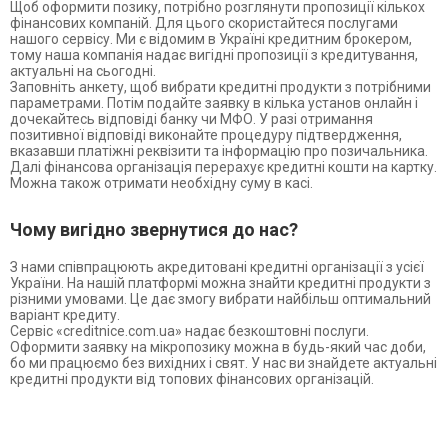
Щоб оформити позику, потрібно розглянути пропозиції кількох
фінансових компаній. Для цього скористайтеся послугами
нашого сервісу. Ми є відомим в Україні кредитним брокером,
тому наша компанія надає вигідні пропозиції з кредитування,
актуальні на сьогодні.
Заповніть анкету, щоб вибрати кредитні продукти з потрібними
параметрами. Потім подайте заявку в кілька установ онлайн і
дочекайтесь відповіді банку чи МФО. У разі отримання
позитивної відповіді виконайте процедуру підтвердження,
вказавши платіжні реквізити та інформацію про позичальника.
Далі фінансова організація перерахує кредитні кошти на картку.
Можна також отримати необхідну суму в касі.
Чому вигідно звернутися до нас?
З нами співпрацюють акредитовані кредитні організації з усієї
України. На нашій платформі можна знайти кредитні продукти з
різними умовами. Це дає змогу вибрати найбільш оптимальний
варіант кредиту.
Сервіс «creditnice.com.ua» надає безкоштовні послуги.
Оформити заявку на мікропозику можна в будь-який час доби,
бо ми працюємо без вихідних і свят. У нас ви знайдете актуальні
кредитні продукти від топових фінансових організацій.