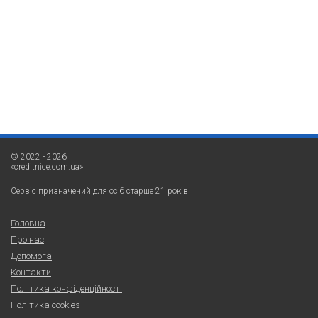
© 2022 - 2026
«creditnice.com.ua»
Сервіс призначений для осіб старше 21 років
Головна
Про нас
Допомога
Контакти
Політика конфіденційності
Політика cookies