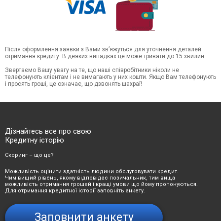
Після оформлення заявки з Вами зв’яжуться для уточнення деталей
отримання кредиту. В деяких випадках це може тривати до 15 хвилин.
Звертаємо Вашу увагу на те, що наші співробітники ніколи не
телефонують клієнтам і не вимагають у них кошти. Якщо Вам телефонують
і просять гроші, це означає, що дзвонять шахраї!
Дізнайтесь все про свою
Кредитну історію
Скоринг – що це?
Можливість оцінити здатність людини обслуговувати кредит.
Чим вищий рівень, якому відповідає позичальник, тим вища
можливість отримання грошей і кращі умови що йому пропонуються.
Для отримання кредитної історії заповніть анкету.
Заповнити анкету