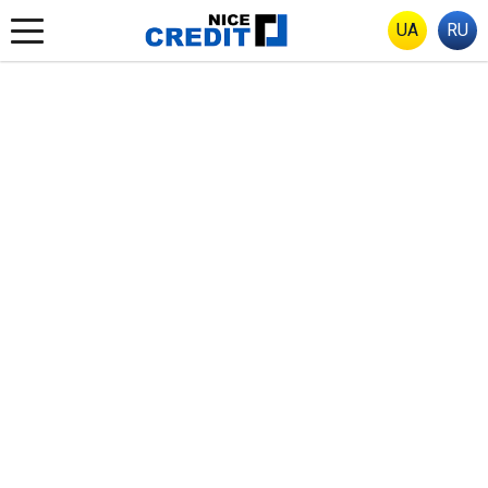
UA
RU