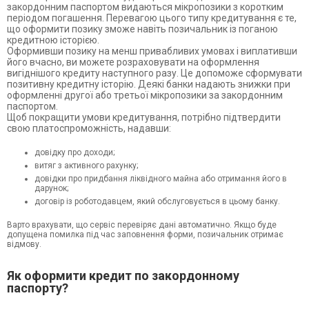
закордонним паспортом видаються мікропозики з коротким
періодом погашення. Перевагою цього типу кредитування є те,
що оформити позику зможе навіть позичальник із поганою
кредитною історією.
Оформивши позику на менш привабливих умовах і виплативши
його вчасно, ви можете розраховувати на оформлення
вигіднішого кредиту наступного разу. Це допоможе сформувати
позитивну кредитну історію. Деякі банки надають знижки при
оформленні другої або третьої мікропозики за закордонним
паспортом.
Щоб покращити умови кредитування, потрібно підтвердити
свою платоспроможність, надавши:
довідку про доходи;
витяг з активного рахунку;
довідки про придбання ліквідного майна або отримання його в
дарунок;
договір із роботодавцем, який обслуговується в цьому банку.
Варто врахувати, що сервіс перевіряє дані автоматично. Якщо буде
допущена помилка під час заповнення форми, позичальник отримає
відмову.
Як оформити кредит по закордонному
паспорту?