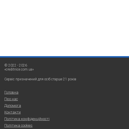
© 2022 - 2026
«creditnice.com.ua»
Сервіс призначений для осіб старше 21 років
Головна
Про нас
Допомога
Контакти
Політика конфіденційності
Політика cookies