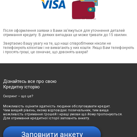
Після оформлення заявки з Вами зв’яжуться для уточнення деталей
отримання кредиту. В деяких випадках це може тривати до 15 хвилин.
Звертаємо Вашу увагу на те, що наші співробітники ніколи не
телефонують клієнтам і не вимагають у них кошти. Якщо Вам телефонують
і просять гроші, це означає, що дзвонять шахраї!
Дізнайтесь все про свою
Кредитну історію
Скоринг – що це?
Можливість оцінити здатність людини обслуговувати кредит.
Чим вищий рівень, якому відповідає позичальник, тим вища
можливість отримання грошей і кращі умови що йому пропонуються.
Для отримання кредитної історії заповніть анкету.
Заповнити анкету