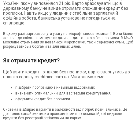
України, якому виповнився 21 рік. Варто враховувати, що в
державному банку не вийде отримати споживчий кредит без
прописки. Навіть якщо у людини є стабільна зарплатня й
офіційна робота, банківська установа не погодиться на
співпрацю.
В цьому разі варто звернути увагу на мікрофінансові компанії. Вони більш
лояльні до клієнтів і можуть видати кредит готівкою без прописки. В МФО
можливе отримання як невеликої мікропозики, так й серйозної суми, щоб
розрахуватись з боргами та для інших цілей.
Як отримати кредит?
Щоб взяти кредит готівкою без прописки, варто звернутись до
нашого сервісу creditnice.com.ua. Ми допоможемо:
підібрати пропозицію з низькими відсотками;
визначити оптимальний для вас термін кредитування;
оформити кредит без прописки.
Система відбирає варіанти в залежності від потреб позичальників. Це
дозволяє ознайомитись з пропозиціями всіх компаній, які видають
кредити без реєстрації готівкою чи на картку.