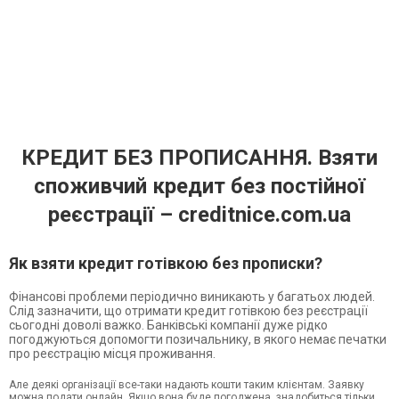
КРЕДИТ БЕЗ ПРОПИСАННЯ. Взяти
споживчий кредит без постійної
реєстрації – creditnice.com.ua
Як взяти кредит готівкою без прописки?
Фінансові проблеми періодично виникають у багатьох людей.
Слід зазначити, що отримати кредит готівкою без реєстрації
сьогодні доволі важко. Банківські компанії дуже рідко
погоджуються допомогти позичальнику, в якого немає печатки
про реєстрацію місця проживання.
Але деякі організації все-таки надають кошти таким клієнтам. Заявку
можна подати онлайн. Якщо вона буде погоджена, знадобиться тільки