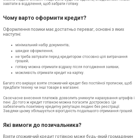
завітати в відділення, щоб забрати готівку.
Чому варто оформити кредит?
Оформлення позики має достатньо переваг, основні з яких
наступні:
мінімальний набір документів;
швидке оформлення;
не треба звітувати перед кредитором стосовно цілі витрачання
грошей;
готівку можна отримати відразу після погодження заявки;
можливість отримати кредит на картку.
Багато хто вирішує взяти споживчий кредит без постійної прописки, щоб
придбати техніку чи інші товари в магазині.
Своєчасне внесення платежів дозволить уникнути нарахування штрафів і
пені. До того ж кредит готівкою можна погасити достроково. Це
забезпечить позитивну кредитну репутацію людині без реєстрації.
Завдяки цьому збільшується вірогідність подальшого отримання грошей.
Які вимоги до позичальника?
Взяти споживчий кредит готівкою може будь-який громадянин