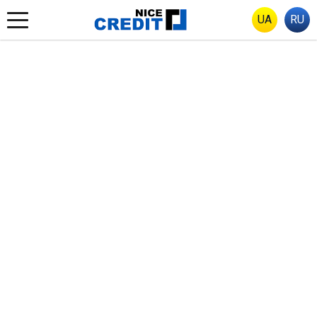
UA
RU