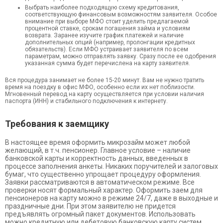
Выбрать наиболее подходящую схему кредитования,
соответствующую финансовым возможностям заявителя. Особое
внимание при выборе МФО стоит уделить предлагаемой
процентной ставке, срокам погашения займа и условиям
возврата. Заранее изучите график платежей и наличие
дополнительных опций (например, пролонгации кредитных
обязательств). Если МФО устраивает заявителя по всем
параметрам, можно отправлять заявку. Сразу после ее одобрения
указанная сумма будет перечислена на карту заявителя.
Вся процедура занимает не более 15-20 минут. Вам не нужно тратить
время на поездку в офис МФО, особенно если их нет поблизости.
Мгновенный перевод на карту осуществляется при условии наличия
паспорта (ИНН) и стабильного подключения к интернету.
Требования к заемщику
В настоящее время оформить микрозайм может любой
желающий, в т.ч. пенсионер. Главное условие – наличие
банковской карты и корректность данных, введенных в
процессе заполнения анкеты. Никаких поручителей и залоговых
бумаг, что существенно упрощает процедуру оформления.
Заявки рассматриваются в автоматическом режиме. Все
проверки носят формальный характер. Оформить заем для
пенсионеров на карту можно в режиме 24/7, даже в выходные и
праздничные дни. При этом заявителю не придется
предъявлять огромный пакет документов. Использовать
можно кредитную или дебетовую банковскую карту систем