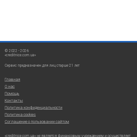
© 2022 - 2026
«creditnice.com.ua»
Сервис предназначен для лиц старше 21 лет
Главная
О нас
Помощь
Контакты
Политика конфиденциальности
Политика cookies
Соглашение о пользовании сайтом
«creditnice.com.ua» не является финансовым учреждением и осуществляет