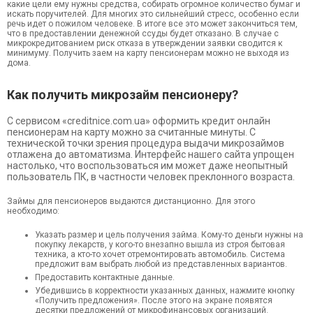
какие цели ему нужны средства, собирать огромное количество бумаг и
искать поручителей. Для многих это сильнейший стресс, особенно если
речь идет о пожилом человеке. В итоге все это может закончиться тем,
что в предоставлении денежной ссуды будет отказано. В случае с
микрокредитованием риск отказа в утверждении заявки сводится к
минимуму. Получить заем на карту пенсионерам можно не выходя из
дома.
Как получить микрозайм пенсионеру?
С сервисом «creditnice.com.ua» оформить кредит онлайн
пенсионерам на карту можно за считанные минуты. С
технической точки зрения процедура выдачи микрозаймов
отлажена до автоматизма. Интерфейс нашего сайта упрощен
настолько, что воспользоваться им может даже неопытный
пользователь ПК, в частности человек преклонного возраста.
Займы для пенсионеров выдаются дистанционно. Для этого
необходимо:
Указать размер и цель получения займа. Кому-то деньги нужны на
покупку лекарств, у кого-то внезапно вышла из строя бытовая
техника, а кто-то хочет отремонтировать автомобиль. Система
предложит вам выбрать любой из представленных вариантов.
Предоставить контактные данные.
Убедившись в корректности указанных данных, нажмите кнопку
«Получить предложения». После этого на экране появятся
десятки предложений от микрофинансовых организаций.