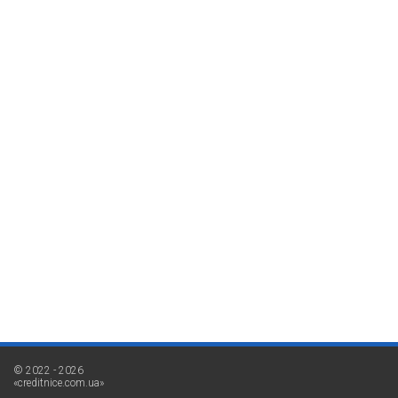
© 2022 - 2026
«creditnice.com.ua»