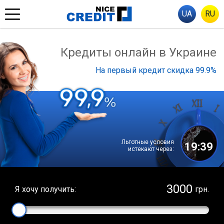
UA
RU
Кредиты онлайн в Украине
На первый кредит скидка 99.9%
Льготные условия
19:38
истекают через:
Я хочу получить:
грн.